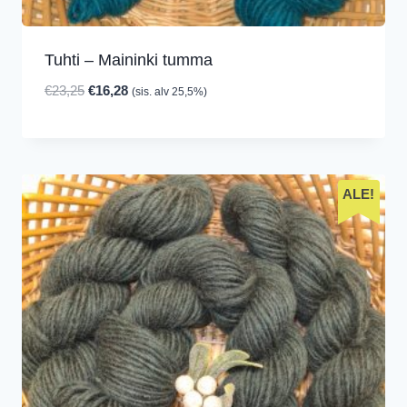
Tuhti – Maininki tumma
Alkuperäinen
Nykyinen
€
23,25
€
16,28
(sis. alv 25,5%)
hinta
hinta
oli:
on:
€23,25.
€16,28.
ALE!