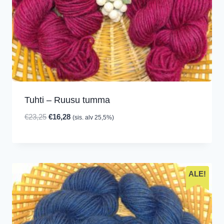
Tuhti – Ruusu tumma
Alkuperäinen
Nykyinen
€
23,25
€
16,28
(sis. alv 25,5%)
hinta
hinta
oli:
on:
€23,25.
€16,28.
ALE!