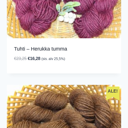
Tuhti – Herukka tumma
Alkuperäinen
Nykyinen
€
23,25
€
16,28
(sis. alv 25,5%)
hinta
hinta
oli:
on:
€23,25.
€16,28.
ALE!