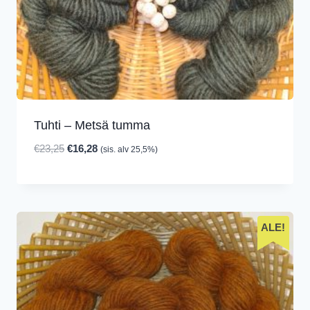
Tuhti – Metsä tumma
Alkuperäinen
Nykyinen
€
23,25
€
16,28
(sis. alv 25,5%)
hinta
hinta
oli:
on:
€23,25.
€16,28.
ALE!