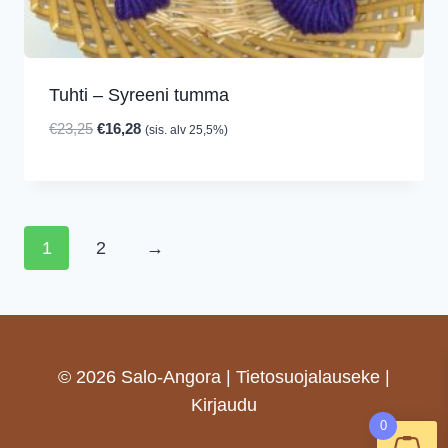
Tuhti – Syreeni tumma
Alkuperäinen
Nykyinen
€
23,25
€
16,28
(sis. alv 25,5%)
hinta
hinta
oli:
on:
€23,25.
€16,28.
1
2
→
© 2026 Salo-Angora |
Tietosuojalauseke
|
Kirjaudu
0