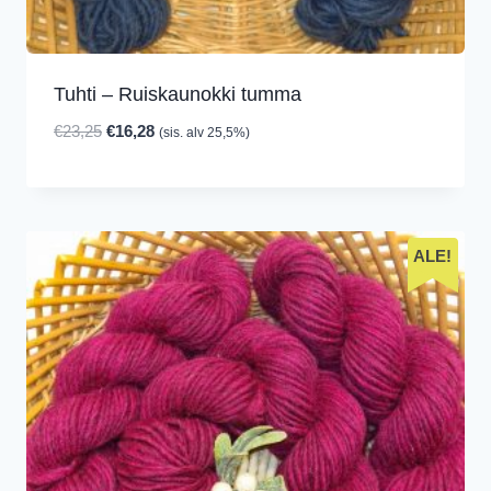
Tuhti – Ruiskaunokki tumma
Alkuperäinen
Nykyinen
€
23,25
€
16,28
(sis. alv 25,5%)
hinta
hinta
oli:
on:
€23,25.
€16,28.
ALE!