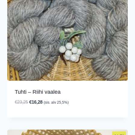
Tuhti – Riihi vaalea
Alkuperäinen
Nykyinen
€
23,25
€
16,28
(sis. alv 25,5%)
hinta
hinta
oli:
on:
€23,25.
€16,28.