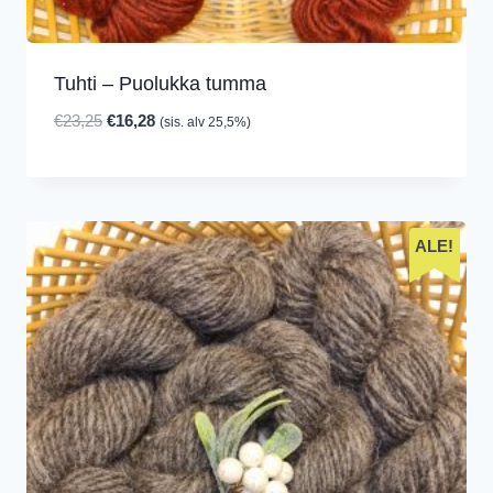
Tuhti – Puolukka tumma
Alkuperäinen
Nykyinen
€
23,25
€
16,28
(sis. alv 25,5%)
hinta
hinta
oli:
on:
€23,25.
€16,28.
ALE!