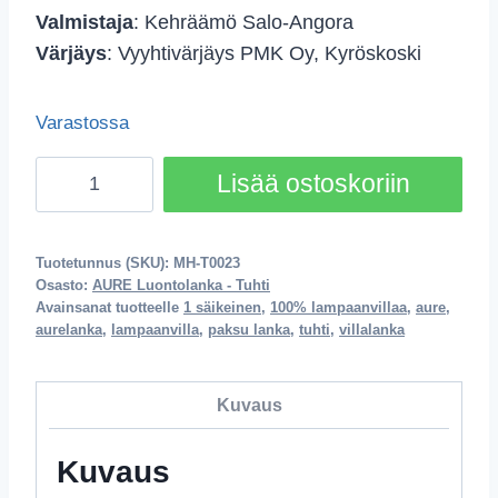
Valmistaja
: Kehräämö Salo-Angora
Värjäys
: Vyyhtivärjäys PMK Oy, Kyröskoski
Varastossa
Tuhti
Lisää ostoskoriin
-
Kerkkä
määrä
Tuotetunnus (SKU):
MH-T0023
Osasto:
AURE Luontolanka - Tuhti
Avainsanat tuotteelle
1 säikeinen
,
100% lampaanvillaa
,
aure
,
aurelanka
,
lampaanvilla
,
paksu lanka
,
tuhti
,
villalanka
Kuvaus
Kuvaus