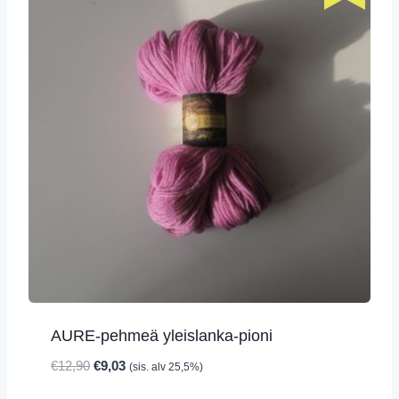
AURE-pehmeä yleislanka-pioni
Alkuperäinen
Nykyinen
€
12,90
€
9,03
(sis. alv 25,5%)
hinta
hinta