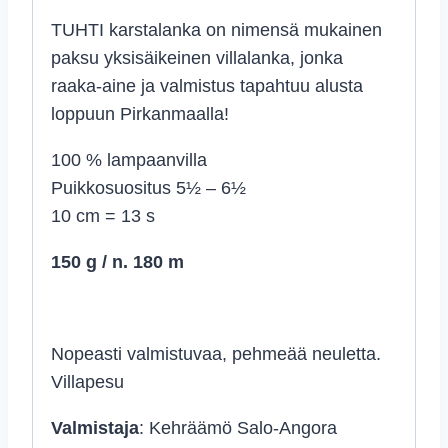
TUHTI karstalanka on nimensä mukainen
paksu yksisäikeinen villalanka, jonka
raaka-aine ja valmistus tapahtuu alusta
loppuun Pirkanmaalla!
100 % lampaanvilla
Puikkosuositus 5½ – 6½
10 cm = 13 s
150 g / n. 180 m
Nopeasti valmistuvaa, pehmeää neuletta.
Villapesu
Valmistaja
: Kehräämö Salo-Angora