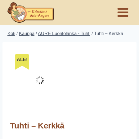
Siirry
sisältöön
Koti
/
Kauppa
/
AURE Luontolanka - Tuhti
/
Tuhti – Kerkkä
ALE!
Tuhti – Kerkkä