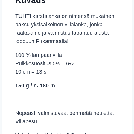
Kuvaus
TUHTI karstalanka on nimensä mukainen
paksu yksisäikeinen villalanka, jonka
raaka-aine ja valmistus tapahtuu alusta
loppuun Pirkanmaalla!
100 % lampaanvilla
Puikkosuositus 5½ – 6½
10 cm = 13 s
150 g / n. 180 m
Nopeasti valmistuvaa, pehmeää neuletta.
Villapesu