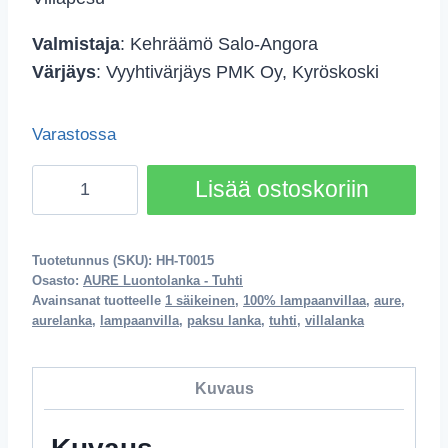
Valmistaja
: Kehräämö Salo-Angora
Värjäys
: Vyyhtivärjäys PMK Oy, Kyröskoski
Varastossa
Tuhti
Lisää ostoskoriin
-
Puolukka
tumma
Tuotetunnus (SKU):
HH-T0015
Osasto:
AURE Luontolanka - Tuhti
määrä
Avainsanat tuotteelle
1 säikeinen
,
100% lampaanvillaa
,
aure
,
aurelanka
,
lampaanvilla
,
paksu lanka
,
tuhti
,
villalanka
Kuvaus