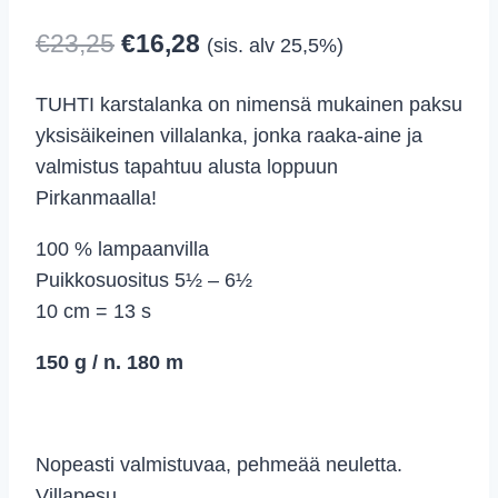
Alkuperäinen
Nykyinen
€
23,25
€
16,28
(sis. alv 25,5%)
hinta
hinta
TUHTI karstalanka on nimensä mukainen paksu
oli:
on:
yksisäikeinen villalanka, jonka raaka-aine ja
€23,25.
€16,28.
valmistus tapahtuu alusta loppuun
Pirkanmaalla!
100 % lampaanvilla
Puikkosuositus 5½ – 6½
10 cm = 13 s
150 g / n. 180 m
Nopeasti valmistuvaa, pehmeää neuletta.
Villapesu