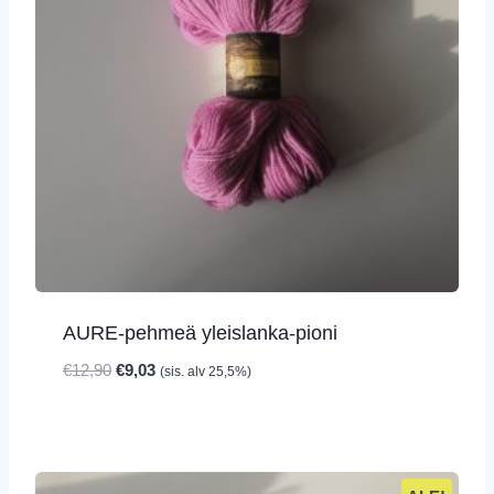
AURE-pehmeä yleislanka-pioni
Alkuperäinen
Nykyinen
€
12,90
€
9,03
(sis. alv 25,5%)
hinta
hinta
oli:
on:
€12,90.
€9,03.