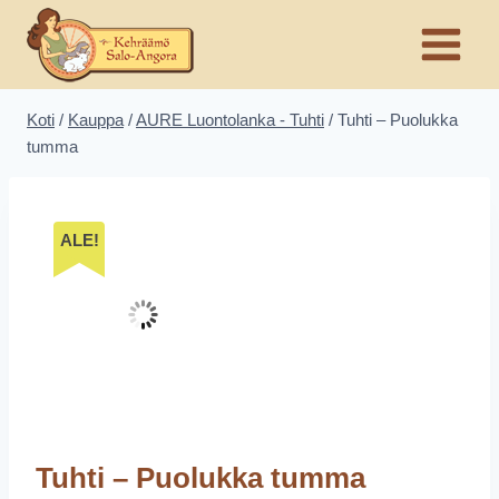
Siirry
sisältöön
Koti
/
Kauppa
/
AURE Luontolanka - Tuhti
/
Tuhti – Puolukka
tumma
ALE!
Tuhti – Puolukka tumma