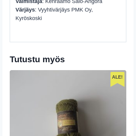
Valmistaja
: Kehräämö Salo-Angora
Värjäys
: Vyyhtivärjäys PMK Oy,
Kyröskoski
Tutustu myös
ALE!