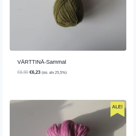
VÄRTTINÄ-Sammal
Alkuperäinen
Nykyinen
€
8,90
€
6,23
(sis. alv 25,5%)
hinta
hinta
oli:
on:
€8,90.
€6,23.
ALE!