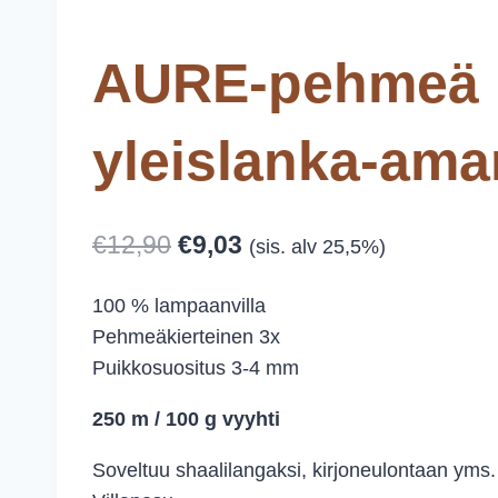
AURE-pehmeä
yleislanka-am
Alkuperäinen
Nykyinen
€
12,90
€
9,03
(sis. alv 25,5%)
hinta
hinta
100 % lampaanvilla
oli:
on:
Pehmeäkierteinen 3x
€12,90.
€9,03.
Puikkosuositus 3-4 mm
250 m / 100 g vyyhti
Soveltuu shaalilangaksi, kirjoneulontaan yms.