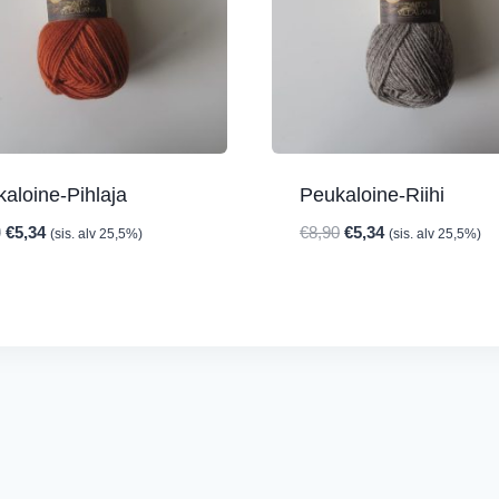
aloine-Pihlaja
Peukaloine-Riihi
Alkuperäinen
Nykyinen
Alkuperäinen
Nykyinen
0
€
5,34
€
8,90
€
5,34
(sis. alv 25,5%)
(sis. alv 25,5%)
hinta
hinta
hinta
hinta
oli:
on:
oli:
on:
€8,90.
€5,34.
€8,90.
€5,34.