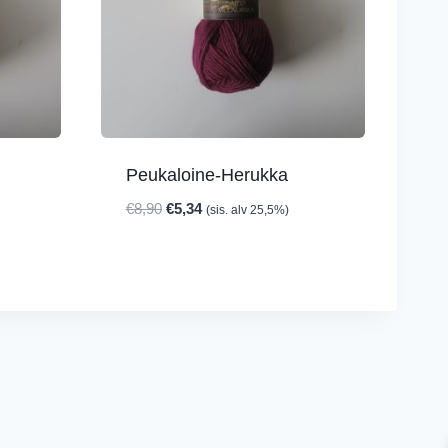
Peukaloine-Herukka
Alkuperäinen
Nykyinen
€
8,90
€
5,34
(sis. alv 25,5%)
hinta
hinta
oli:
on:
€8,90.
€5,34.