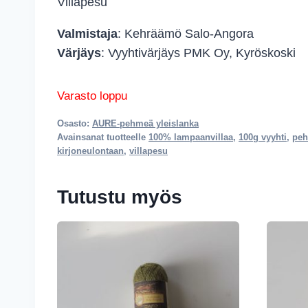
Villapesu
Valmistaja
: Kehräämö Salo-Angora
Värjäys
: Vyyhtivärjäys PMK Oy, Kyröskoski
Varasto loppu
Osasto:
AURE-pehmeä yleislanka
Avainsanat tuotteelle
100% lampaanvillaa
,
100g vyyhti
,
peh
kirjoneulontaan
,
villapesu
Tutustu myös