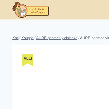
Siirry
sisältöön
Koti
/
Kauppa
/
AURE-pehmeä yleislanka
/
AURE-pehmeä yle
ALE!