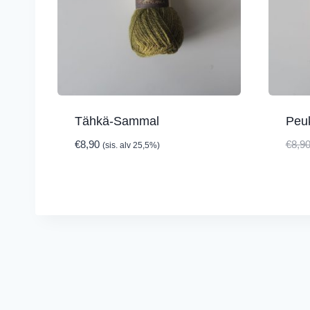
Tähkä-Sammal
Peuk
€
8,90
€
8,9
(sis. alv 25,5%)