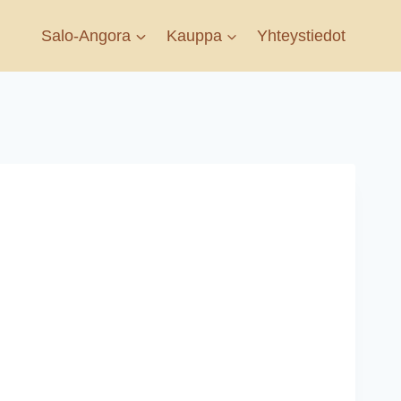
Salo-Angora
Kauppa
Yhteystiedot