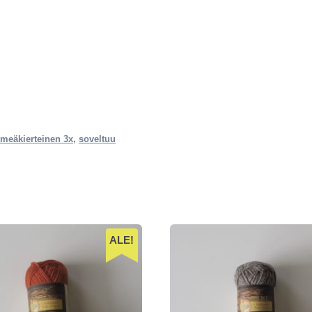
meäkierteinen 3x
,
soveltuu
ALE!