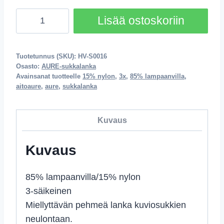
AURE
Lisää ostoskoriin
-
Puolukka
sukkalanka
Tuotetunnus (SKU):
HV-S0016
Osasto:
AURE-sukkalanka
määrä
Avainsanat tuotteelle
15% nylon
,
3x
,
85% lampaanvilla
,
aitoaure
,
aure
,
sukkalanka
Kuvaus
Kuvaus
85% lampaanvilla/15% nylon
3-säikeinen
Miellyttävän pehmeä lanka kuviosukkien
neulontaan.